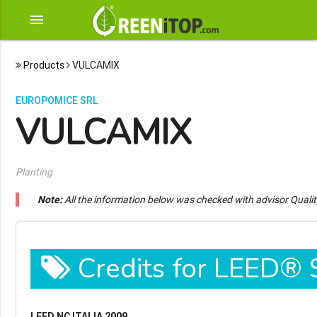
menu
Products
VULCAMIX
EUROPOMICE SRL
VULCAMIX
Planting
Note:
All the information below was checked with advisor Quali
Credits for LEED®
LEED NC ITALIA 2009