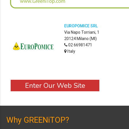
EUROPOMICE SRL
Via Napo Torriani, 1
20124 Milano (MI)
02 66981471
Italy
Enter Our Web Site
Why GREENiTOP?